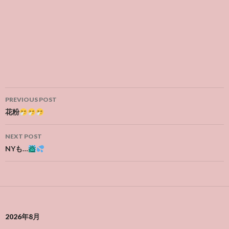
Post
PREVIOUS POST
navigation
花粉
NEXT POST
NYも…
2026年8月