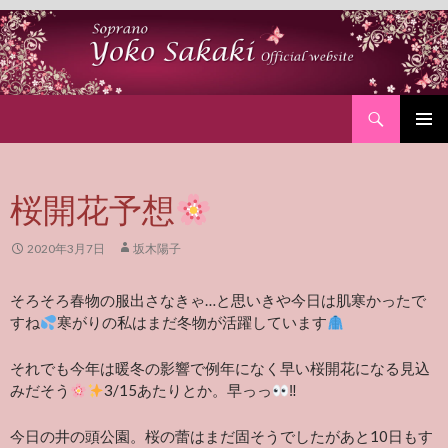
Search
SKIP
PRIMAR
TO
MENU
CONTENT
桜開花予想
2020年3月7日
坂木陽子
そろそろ春物の服出さなきゃ…と思いきや今日は肌寒かったで
すね
寒がりの私はまだ冬物が活躍しています
それでも今年は暖冬の影響で例年になく早い桜開花になる見込
みだそう
3/15あたりとか。早っっ
‼︎
今日の井の頭公園。桜の蕾はまだ固そうでしたがあと10日もす