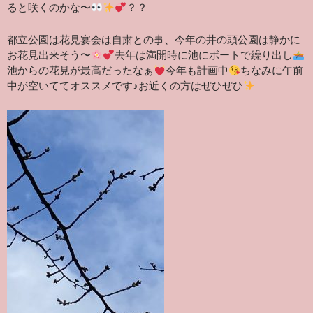
ると咲くのかな〜
？？
都立公園は花見宴会は自粛との事、今年の井の頭公園は静かに
お花見出来そう〜
去年は満開時に池にボートで繰り出し
池からの花見が最高
だったなぁ
今年も計画中
ちなみに
午前
中が空いててオススメです♪お近くの方はぜひぜひ