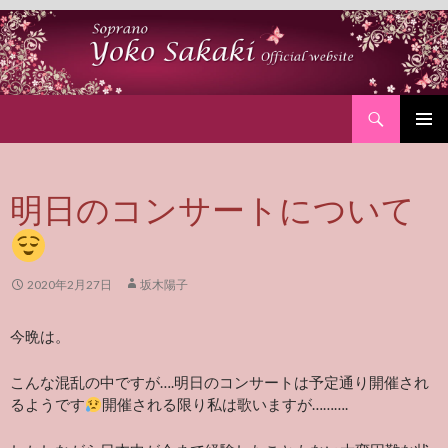
Search
SKIP
PRIMAR
TO
MENU
CONTENT
明日のコンサートについて
2020年2月27日
坂木陽子
今晩は。
こんな混乱の中ですが….明日のコンサートは予定通り開催され
るようです
開催される限り私は歌いますが
……….