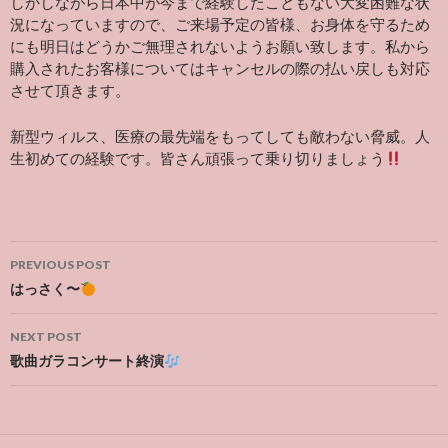
しかしながら日本中が今まで経験したこともない大変困難な状
況になっていますので、ご来場予定の皆様、お身体を守るため
にも明日はどうかご無理されないようお願い致します。私から
購入されたお客様についてはキャンセルの際の払い戻しも対応
させて頂きます。
新型ウィルス、医療の最先端をもってしても敵わない脅威。人
生初めての経験です。皆さん頑張って乗り切りましょう
Post
PREVIOUS POST
navigation
はっさく〜
NEXT POST
歌曲ガラコンサート終演