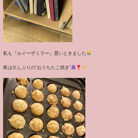
私も『ルイーザミラー』置いときました
夜は久しぶりの”おうちたこ焼き”