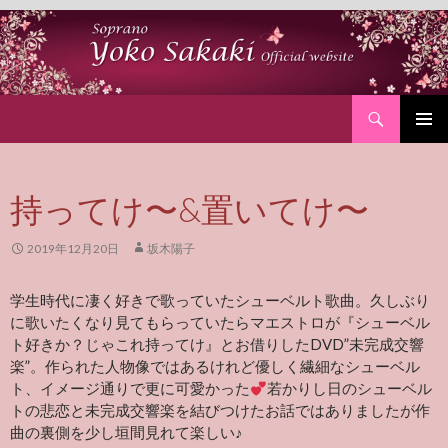
Search
SKIP
PRIMAR
TO
MENU
CONTENT
持ってけ〜&置いてけ〜
2019年12月20日
坂木陽子
学生時代に凄く好きで歌っていたシューベルト歌曲。久しぶり
に歌いたくなり見てもらっていたらマエストロが『シューベル
ト好きか？じゃこれ持ってけ』とお借りしたDVD”未完成交響
楽”。作られた人物像ではあるけれど優しく繊細なシューベル
ト、イメージ通りで更に可愛かった
若かりし日のシューベル
トの悲恋と未完成交響楽を結びつけたお話ではありましたが作
曲の裏側を少し垣間見れて楽しい♪