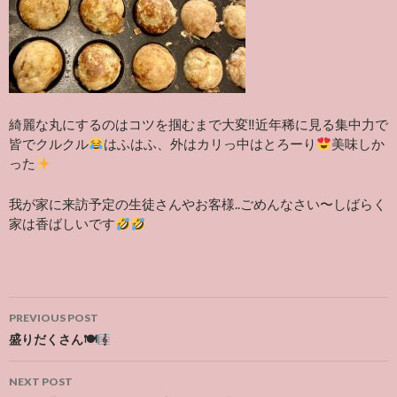
綺麗な丸にするのはコツを掴むまで大変‼︎近年稀に見る集中力で
皆でクルクル
はふはふ、外はカリっ中はとろーり
美味しか
った
我が家に来訪予定の生徒さんやお客様..ごめんなさい〜しばらく
家は香ばしいです
Post
PREVIOUS POST
navigation
盛りだくさん🍽
NEXT POST