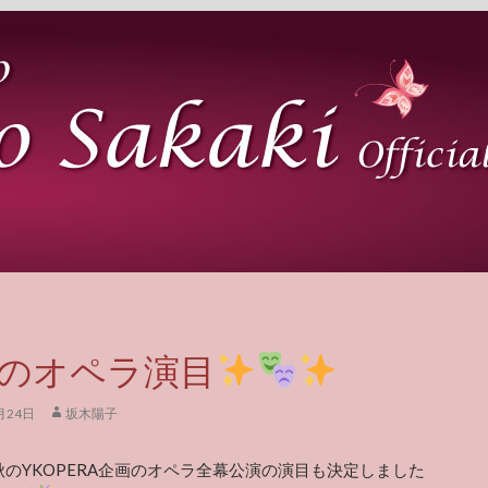
のオペラ演目
月24日
坂木陽子
のYKOPERA企画のオペラ全幕公演の演目も決定しました