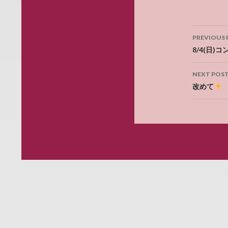
Post
PREVIOUS 
navig
8/4(日)
NEXT POS
改めて