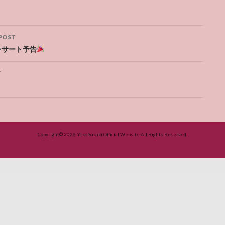
POST
ation
コンサート予告
T
Copyright© 2026
Yoko Sakaki Official Website
All Rights Reserved.