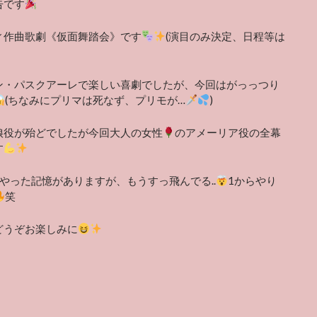
告です
ィ作曲歌劇《仮面舞踏会》です
(演目のみ決定、日程等は
ン・パスクアーレで楽しい喜劇でしたが、今回はがっっつり
(ちなみにプリマは死なず、プリモが…
)
娘役が殆どでしたが今回大人の女性
のアメーリア役の全幕
す
やった記憶がありますが、もうすっ飛んでる..
1からやり
笑
どうぞお楽しみに