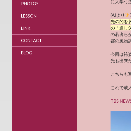
に大学弓
PHOTOS
(AIより
LESSON
先の的を
の「通し
LINK
の若者ら
CONTACT
都の風物詩
BLOG
今回は袴
光も出来
こちらも
これで成
TBS NEWS