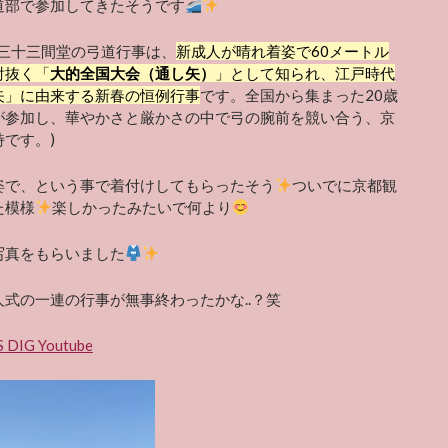
道部で参加してきたそうです
三十三間堂の弓道行事は、
新成人が晴れ着姿で60メートル
射抜く「
大的全国大会（通し矢）
」として知られ、江戸時代
矢」に由来する新春の恒例行事
です。全国から集まった20歳
が参加し、華やかさと厳かさの中で弓の腕前を競い合う、京
です。)
姿で、という事で着付けしてもらったそう
ついでに京都観
た模様
楽しかったみたいで何より
写真をもらいました
人式の一連の行事が無事終わったかな..？笑
 DIG Youtube