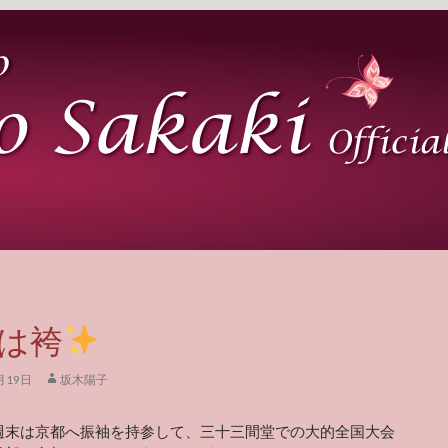
は袴
月19日
坂木陽子
週末は京都へ振袖を持参して、三十三間堂での大的全国大会