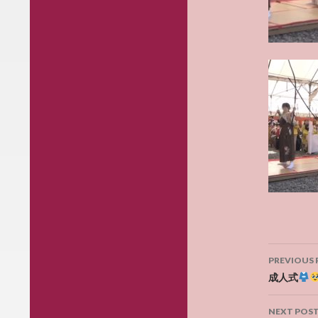
Post
PREVIOUS 
navig
成人式
NEXT POS