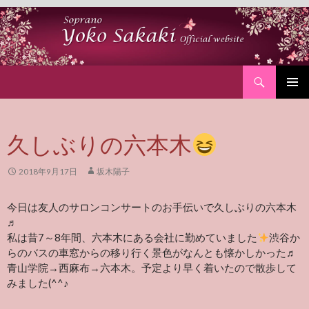
Search
SKIP
PRIMAR
TO
MENU
CONTENT
久しぶりの六本木
2018年9月17日
坂木陽子
今日は友人のサロンコンサートのお手伝いで久しぶりの六本木
♬
私は昔7～8年間、六本木にある会社に勤めていました
渋谷か
らのバスの車窓からの移り行く景色がなんとも懐かしかった♬
青山学院→西麻布→六本木。予定より早く着いたので散歩して
みました(^^♪