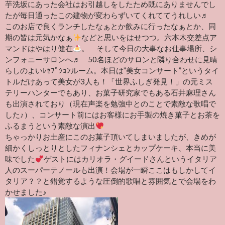
芋洗坂にあった会社はお引越しをしたため既にありませんでし
たが毎日通ったこの建物が変わらずいてくれててうれしい♬
このお店で良くランチしたなぁとか飲みに行ったなぁとか、同
期の皆は元気かなぁ
などと思いをはせつつ。六本木交差点ア
マンドはやはり健在
。 そして今日の大事なお仕事場所、シ
ンフォニーサロンへ♬ 50名ほどのサロンと隣り合わせに見晴
らしのよいﾚｾﾌﾟｼｮﾝルーム。本日は”美女コンサート”というタイ
トルだけあって美女が3人も！「世界ふしぎ発見！」の元ミス
テリーハンターでもあり、お菓子研究家でもある石井麻理さん
も出演されており（現在声楽を勉強中とのことで素敵な歌唱で
した♪）、コンサート前にはお客様にお手製の焼き菓子とお茶を
ふるまうという素敵な演出
ちゃっかりお土産にこのお菓子頂いてしまいましたが、きめが
細かくしっとりとしたフィナンシェとカップケーキ、本当に美
味でした
ゲストにはカリオラ・グイードさんというイタリア
人のスーパーテノールも出演！会場が一瞬ここはもしかしてイ
タリア？？と錯覚するような圧倒的歌唱と雰囲気とで会場をわ
かせました♪