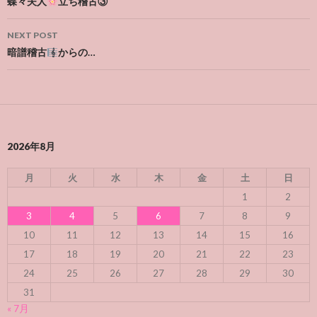
navigation
蝶々夫人
立ち稽古③
NEXT POST
暗譜稽古
からの…
2026年8月
月
火
水
木
金
土
日
1
2
3
4
5
6
7
8
9
10
11
12
13
14
15
16
17
18
19
20
21
22
23
24
25
26
27
28
29
30
31
« 7月