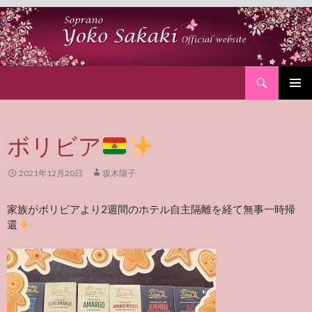
Search
SKIP
PRIMAR
TO
MENU
CONTENT
ボリビア
2021年12月20日
坂木陽子
家族がボリビアより2週間のホテル自主隔離を経て無事一時帰
還