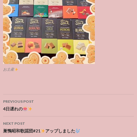
お土産
Post
PREVIOUS POST
navigation
4日遅れの
NEXT POST
巣鴨昭和歌謡団#21
アップしました