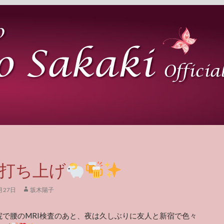
打ち上げ
月27日
坂木陽子
院で腰のMRI検査のあと、夜は久しぶりに友人と新宿で色々