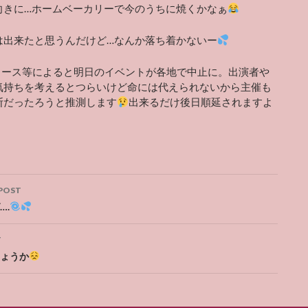
向きに…ホームベーカリーで今のうちに焼くかなぁ
は出来たと思うんだけど…なんか落ち着かないー
ニュース等によると明日のイベントが各地で中止に。出演者や
気持ちを考えるとつらいけど命には代えられないから主催も
断だったろうと推測します
出来るだけ後日順延されますよ
POST
ation
….
T
ょうか