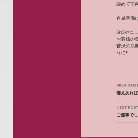
諦めて前
台風準備
SNSや
お客様の
苦渋の決
うに!!
Post
PREVIOUS 
navig
備えあれば
NEXT POS
ご無事でし