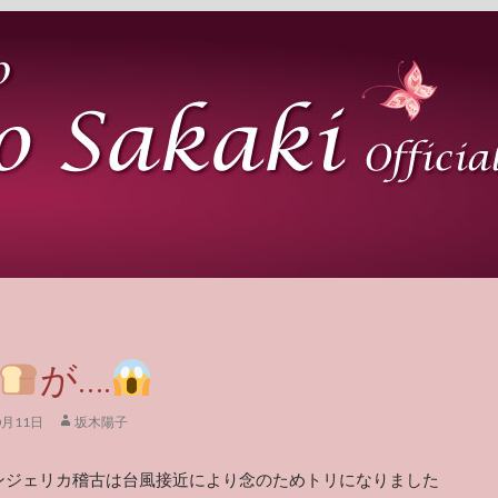
が….
0月11日
坂木陽子
ンジェリカ稽古は台風接近により念のためトリになりました