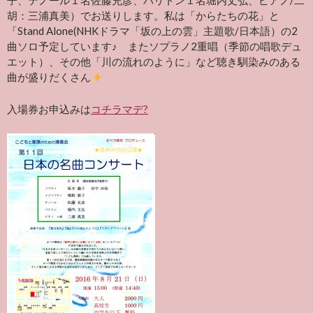
子、テノール１名佐藤充彦、バリトン１名堀内丈弘、ピアノ/二
胡：三浦真美）でお送りします。私は「からたちの花」と
「Stand Alone(NHKドラマ「坂の上の雲」主題歌/日本語）の2
曲ソロ予定しています♪ またソプラノ2重唱（季節の唱歌デュ
エット）、その他「川の流れのように」など聴き馴染みのある
曲が盛りだくさん
入場券お申込みは
コチラマデ?