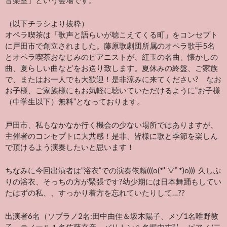
音楽室」という会場です。
（以下チラシより抜粋）
オペラ喫茶は「歌声と語らいが聴こえてくる町」をコンセプト
に戸田市で創立されました。藤原歌劇団所属のオペラ歌手5名
とオペラ喫茶おなじみのピアニストが、紅玉の名曲、懐かしの
曲、夏らしい曲などをお送り致します。夏休みの終盤、ご家族
で、またはお一人でも大歓迎！是非涼みに来てください? なお
お子様、ご家族様にもお気軽に聴いていただけるように”お子様
（中学生以下）無料”となっております。
戸田市、私もなかなか行く機会の少ない場所ではありますが、
主催者のコンセプトに大共感！是非、皆様に歌と季節を楽しん
で頂けるよう演奏したいと思います！
ちなみに今回出演者は”浴衣”での演奏依頼
(((o(*ﾟ▽ﾟ*)o)))
久しぶ
りの浴衣、そっちの方が緊張です?幼少期には日本舞踊もしてい
たはずの私、、すっかり着方を忘れていたりして…??
出演者6名（ソプラノ2名:田中由佳＆坂木陽子、メゾ1名唯野敦