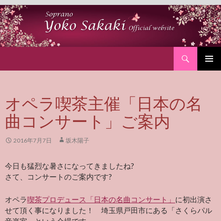
Search
SKIP
PRIMAR
TO
MENU
CONTENT
オペラ喫茶主催「日本の名
曲コンサート」ご案内
2016年7月7日
坂木陽子
今日も猛烈な暑さになってきましたね?
さて、コンサートのご案内です?
オペラ
喫茶プロデュース「日本の名曲コンサート」
に初出演さ
せて頂く事になりました！ 埼玉県戸田市にある「さくらパル