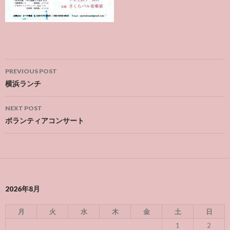
Post
PREVIOUS POST
navigation
横浜ランチ
NEXT POST
ボランティアコンサート
2026年8月
月
火
水
木
金
土
日
1
2