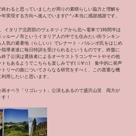
で終わると思っていましたが周りの素晴らしい協力と理解を
今年実現する方向へ進んでいます(^^♪本当に感謝感謝です。
ど、イタリア北西部のヴェネツィアから北へ電車で1時間半ほ
ベッルーノ市というイタリア人の中でも住みたい街ランキン
る人気の避暑地（らしい♪）でレナート・パルンボ氏をはじめ
い指導者達に毎日特訓を受けられるというものです。終盤に
る終了公演は選抜者によるオーケストラコンサートやその他
トもあるようでこちらも楽しみです( ☆∀☆) 集中的に発声
ートリーの曲についてさらなる研究をすべく、この貴重な機
に利用したいと思います。
企画オペラ「リゴレット」公演もあるので盛沢山笑 両方が
～す！