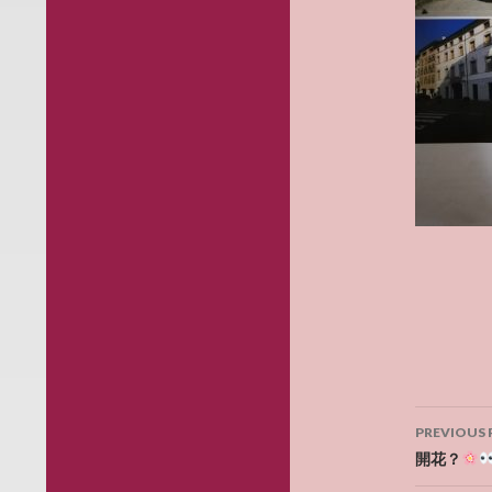
Post
PREVIOUS 
navig
開花？