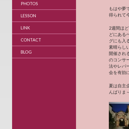
PHOTOS
もはや夢
得られて
LESSON
LINK
2週間ほ
どにある
CONTACT
グにも入
素晴らし
BLOG
開催され
のコンサー
法やレパ
会を有効
夏は自主
んばりま