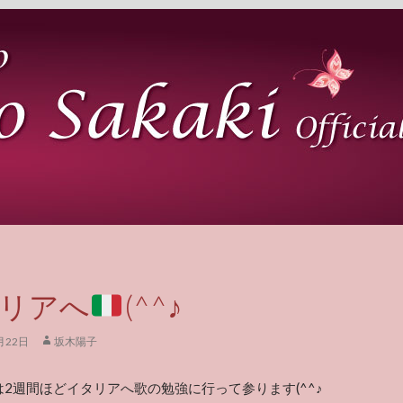
リアへ
(^^♪
月22日
坂木陽子
2週間ほどイタリアへ歌の勉強に行って参ります(^^♪