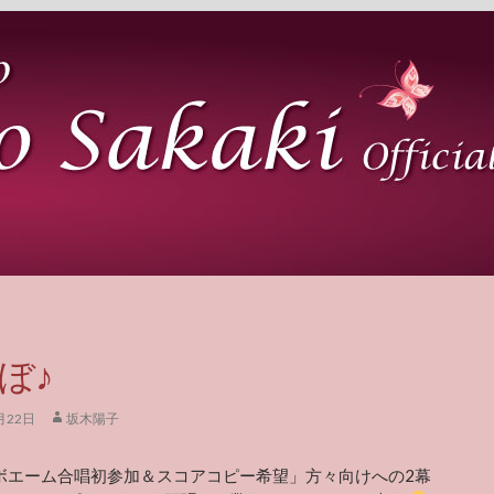
ぼ♪
月22日
坂木陽子
ボエーム合唱初参加＆スコアコピー希望」方々向けへの2幕