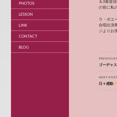
＆3幕冒
PHOTOS
の前に私
LESSON
ラ・ボエ
合唱出演
LINK
ジよりお
CONTACT
BLOG
Post
PREVIOUS 
navig
ゴーヂャス
NEXT POS
日々感動