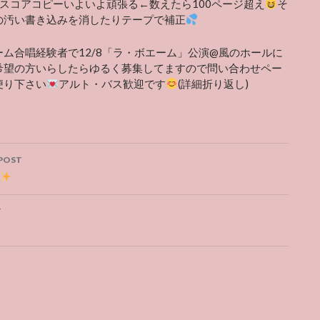
頭スコアコピーいよいよ頑張る←数えたら100ページ超え
そ
の汚い書き込みを消したりテープで補正
ーム合唱経験者で12/8「ラ・ボエーム」公演@風のホールに
希望の方いらしたらゆるく募集してますので問い合わせペー
便り下さい
アルト・バス歓迎です
(詳細折り返し)
POST
ation
T