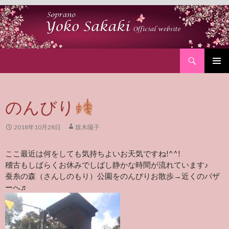
Search
SKIP
PRIMAR
TO
MENU
CONTENT
のんびり
2018年10月28日
坂木陽子
ここ最近は何をしても気持ちよいお天気ですね!^^!
稽古もしばらくお休みでしばし静かな時間が流れています♪
蚕糸の森（さんしのもり）公園をのんびりお散歩→近くのバザ
ーへ♬