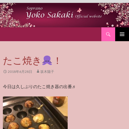
Search
SKIP
PRIMAR
TO
MENU
CONTENT
たこ焼き
！
2018年6月28日
坂木陽子
今日は久しぶりのたこ焼き器の出番♬