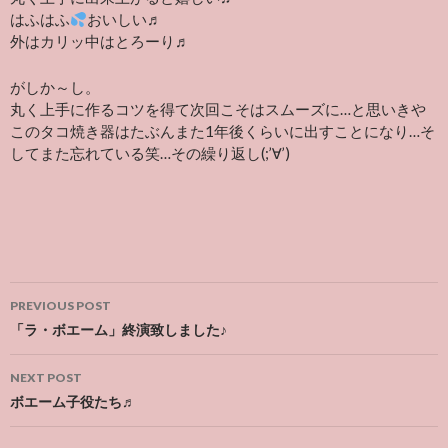
はふはふ
おいしい♬
外はカリッ中はとろーり♬
がしか～し。
丸く上手に作るコツを得て次回こそはスムーズに…と思いきや
このタコ焼き器はたぶんまた1年後くらいに出すことになり…そ
してまた忘れている笑…その繰り返し(;’∀’)
Post
PREVIOUS POST
navigation
「ラ・ボエーム」終演致しました♪
NEXT POST
ボエーム子役たち♬