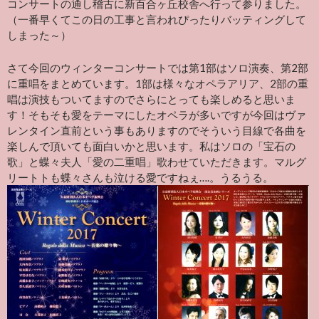
コンサートの通し稽古に新百合ヶ丘校舎へ行って参りました。
（一番早くてこの日の工事と言われぴったりバッティングして
しまった～）
さて今回のウィンターコンサートでは第1部はソロ演奏、第2部
に重唱をまとめています。1部は様々なオペラアリア、2部の重
唱は演技もついてますのでさらにとっても楽しめると思いま
す！そもそも愛をテーマにしたオペラが多いですが今回はヴァ
レンタイン直前という事もありますのでそういう目線で各曲を
楽しんで頂いても面白いかと思います。私はソロの「宝石の
歌」と蝶々夫人「愛の二重唱」歌わせていただきます。マルグ
リートトも蝶々さんも泣ける愛ですねぇ….。うるうる。