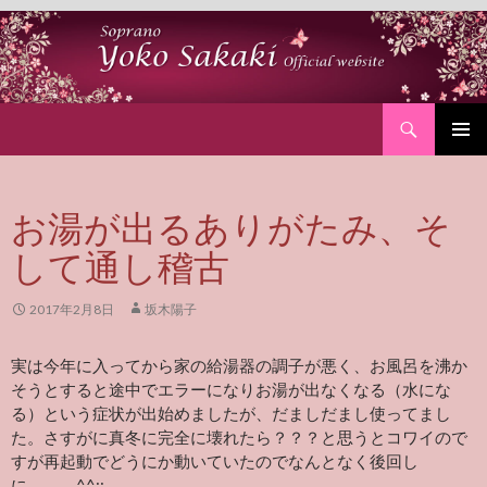
Search
SKIP
PRIMAR
TO
MENU
CONTENT
お湯が出るありがたみ、そ
して通し稽古
2017年2月8日
坂木陽子
実は今年に入ってから家の給湯器の調子が悪く、お風呂を沸か
そうとすると途中でエラーになりお湯が出なくなる（水にな
る）という症状が出始めましたが、だましだまし使ってまし
た。さすがに真冬に完全に壊れたら？？？と思うとコワイので
すが再起動でどうにか動いていたのでなんとなく後回し
に．．．^^;;