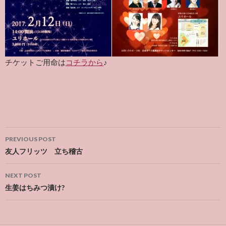
チケットご用命は
コチラから
♪
Post
PREVIOUS POST
navigation
友人フリッツ 立ち稽古
NEXT POST
生姜はちみつ漬け?