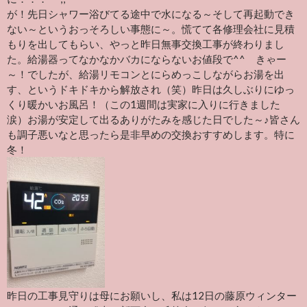
が！先日シャワー浴びてる途中で水になる～そして再起動でき
ない～というおっそろしい事態に～。慌てて各修理会社に見積
もりを出してもらい、やっと昨日無事交換工事が終わりまし
た。給湯器ってなかなかバカにならないお値段で^^ きゃー
～！でしたが、給湯リモコンとにらめっこしながらお湯を出
す、というドキドキから解放され（笑）昨日は久しぶりにゆっ
くり暖かいお風呂！（この1週間は実家に入りに行きました
涙）お湯が安定して出るありがたみを感じた日でした～♪皆さん
も調子悪いなと思ったら是非早めの交換おすすめします。特に
冬！
昨日の工事見守りは母にお願いし、私は12日の藤原ウィンター