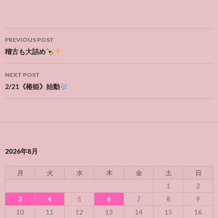
Post
PREVIOUS POST
navigation
稽古も大詰め
NEXT POST
2/21《椿姫》始動
2026年8月
月
火
水
木
金
土
日
1
2
3
4
5
6
7
8
9
10
11
12
13
14
15
16