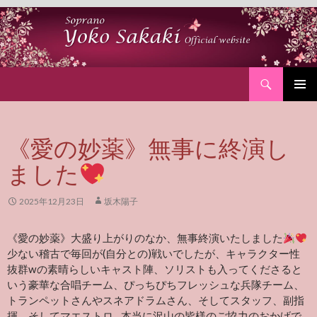
Search
SKIP
PRIMAR
TO
MENU
CONTENT
《愛の妙薬》無事に終演し
ました
2025年12月23日
坂木陽子
《愛の妙薬》大盛り上がりのなか、無事終演いたしました
少ない稽古で毎回が(自分との)戦いでしたが、キャラクター性
抜群wの素晴らしいキャスト陣、ソリストも入ってくださると
いう豪華な合唱チーム、ぴっちぴちフレッシュな兵隊チーム、
トランペットさんやスネアドラムさん、そしてスタッフ、副指
揮、そしてマエストロ…本当に沢山の皆様のご協力のおかげで