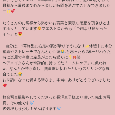
最初から最後まで心から楽しい時間を過ごすことができました
ー
たくさんのお客様から温かいお言葉と素敵な感想を頂きひとま
ずホッとしています
マエストロからも「予想より良かった
ぞ〜」と
…自分は、1幕終盤に右足の裏が攣りそうになり
休憩中に水分
補給やストレッチでなんとか回復
..と思ったら2幕一旦ハケた
時に楽屋で今度は左足がこむら返りに
笑
ヘアメイクさんが奇跡的に持ってた「コムレケア」に救われ
w、なんとか持ち直し、無事歌い切れたというスリリングな舞
台でした
お世話になった愛する皆さま、本当にありがとうございました
舞台写真撮影をしてくださった長澤直子様より頂いた先出お写
真、その他です
後処理もう少し！がんばります