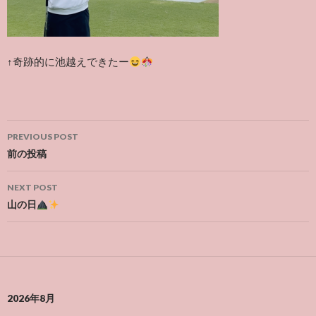
↑奇跡的に池越えできたー
Post
PREVIOUS POST
navigation
前の投稿
NEXT POST
山の日
2026年8月