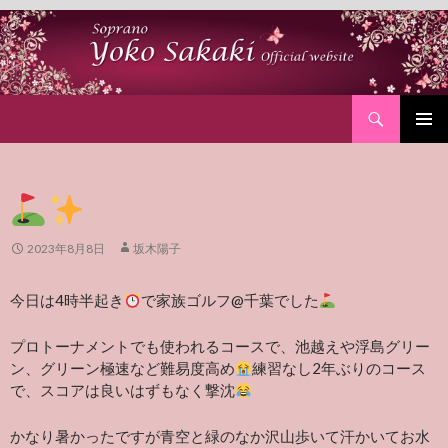
Search
SKIP
PRIMAR
TO
MENU
CONTENT
2023年8月8日
坂木陽子
今日は4時半起き
で家族ゴルフ@千葉でした
プロトーナメントでも使われるコースで、池越えや浮島グリー
ン、グリーン極速など難易度高め
練習なし2年ぶりのコース
で、スコアは良いはずもなく撃沈
かなり暑かったですが青空と緑のなか沢山歩いて汗かいてお水